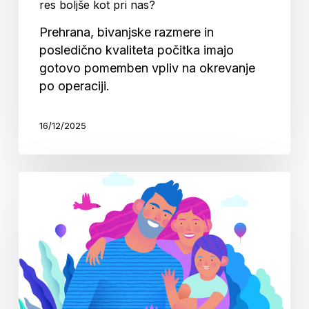
res boljše kot pri nas?
Prehrana, bivanjske razmere in
posledično kvaliteta počitka imajo
gotovo pomemben vpliv na okrevanje
po operaciji.
16/12/2025
Storitev
Abi
je
priročna
za
starše
z
majhnimi