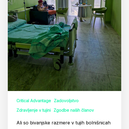
boljše
kot
pri
nas?
Critical Advantage
Zadovoljstvo
Zdravljenje v tujini
Zgodbe naših članov
Ali so bivanjske razmere v tujih bolnišnicah