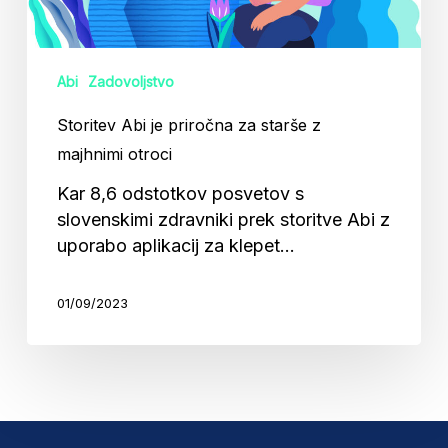
otroci
Abi
Zadovoljstvo
Storitev Abi je priročna za starše z
majhnimi otroci
Kar 8,6 odstotkov posvetov s
slovenskimi zdravniki prek storitve Abi z
uporabo aplikacij za klepet…
01/09/2023