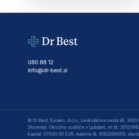
080 88 12
info@dr-best.si
© Dr Best, Eureko, d.o.o., Leskoškova cesta 9E, 1000 L
Slovenija. Okrožno sodišče v Ljubljani, srt št.: 2012/19
kapital: 37.500,00 EUR, matična št.: 6162266000, davčn