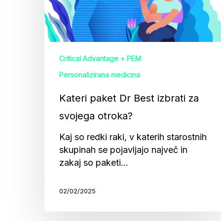
svojega
otroka?
Critical Advantage + PEM
Personalizirana medicina
Kateri paket Dr Best izbrati za
svojega otroka?
Kaj so redki raki, v katerih starostnih
skupinah se pojavljajo največ in
zakaj so paketi…
02/02/2025