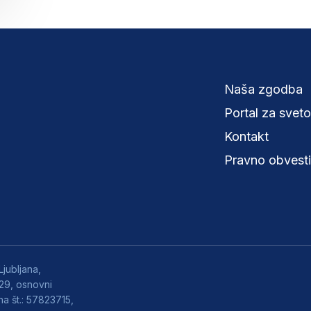
Naša zgodba
Portal za svet
Kontakt
Pravno obvesti
jubljana,
829, osnovni
a št.: 57823715,