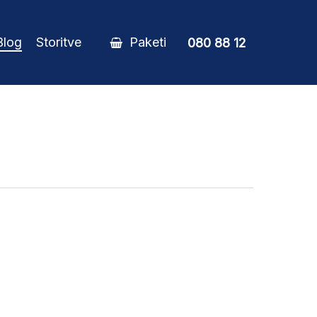
Blog
Storitve
Paketi
080 88 12