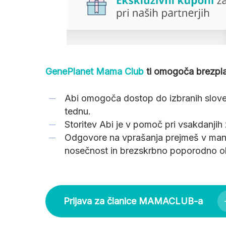
GenePlanet Mama Club
ti omogoča brezpla
Abi omogoča dostop do izbranih sloven
tednu.
Storitev Abi je v pomoč pri vsakdanjih
Odgovore na vprašanja prejmeš v manj k
nosečnost in brezskrbno poporodno o
Prijava za članice MAMACLUB-a