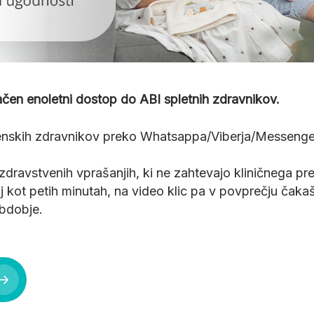
čen enoletni dostop do ABI spletnih zdravnikov.
skih zdravnikov preko Whatsappa/Viberja/Messengerja 
 zdravstvenih vprašanjih, ki ne zahtevajo kliničnega pr
ot petih minutah, na video klic pa v povprečju čakaš l
bdobje.