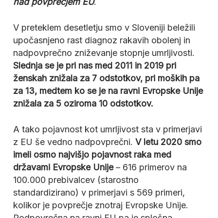
nad povprečjem EU
.
V preteklem desetletju smo v Sloveniji beležili
upočasnjeno rast diagnoz rakavih obolenj in
nadpovprečno zniževanje stopnje umrljivosti.
Slednja se je pri nas med 2011 in 2019 pri
ženskah znižala za 7 odstotkov, pri moških pa
za 13, medtem ko se je na ravni Evropske Unije
znižala za 5 oziroma 10 odstotkov.
A tako pojavnost kot umrljivost sta v primerjavi
z EU še vedno nadpovprečni.
V letu 2020 smo
imeli osmo najvišjo pojavnost raka med
državami Evropske Unije
– 616 primerov na
100.000 prebivalcev (starostno
standardizirano) v primerjavi s 569 primeri,
kolikor je povprečje znotraj Evropske Unije.
Podpovrečna na ravni EU pa je splošna