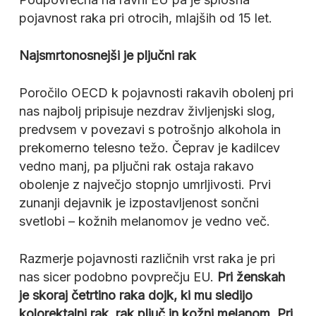
pojavnost raka pri otrocih, mlajših od 15 let.
Najsmrtonosnejši je pljučni rak
Poročilo OECD k pojavnosti rakavih obolenj pri
nas najbolj pripisuje nezdrav življenjski slog,
predvsem v povezavi s potrošnjo alkohola in
prekomerno telesno težo. Čeprav je kadilcev
vedno manj, pa pljučni rak ostaja rakavo
obolenje z največjo stopnjo umrljivosti. Prvi
zunanji dejavnik je izpostavljenost sončni
svetlobi – kožnih melanomov je vedno več.
Razmerje pojavnosti različnih vrst raka je pri
nas sicer podobno povprečju EU.
Pri ženskah
je skoraj četrtino raka dojk, ki mu sledijo
kolorektalni rak, rak pljuč in kožni melanom. Pri