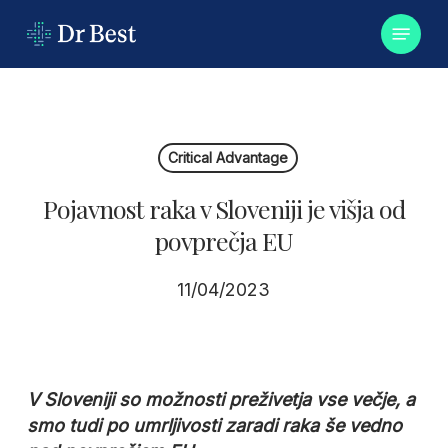
Skip
Menu
to
main
content
Critical Advantage
Pojavnost raka v Sloveniji je višja od
povprečja EU
11/04/2023
V Sloveniji so možnosti preživetja vse večje, a
smo tudi po umrljivosti zaradi raka še vedno